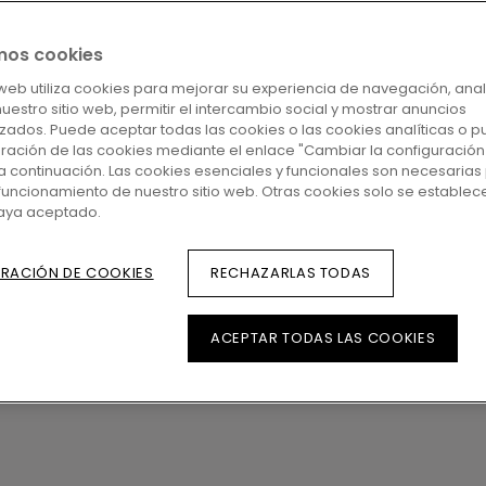
earnos nuevos retos. A lo largo de los años, n
mos cookies
ntribuido a ampliar nuestra oferta de suelos, d
o web utiliza cookies para mejorar su experiencia de navegación, anal
 soluciones laminadas, de vinilo y de parquet.
 nuestro sitio web, permitir el intercambio social y mostrar anuncios
zados. Puede aceptar todas las cookies o las cookies analíticas o p
orgullosos de ofrecer una de las gamas más co
uración de las cookies mediante el enlace "Cambiar la configuración
oyectos residenciales y comerciales en todo e
a continuación. Las cookies esenciales y funcionales son necesarias 
funcionamiento de nuestro sitio web. Otras cookies solo se establec
haya aceptado.
DESCUBRA TODOS LOS SUELOS DISPONIBLES
RACIÓN DE COOKIES
RECHAZARLAS TODAS
ACEPTAR TODAS LAS COOKIES