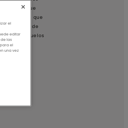
uestro enfoque
e tal manera que
izar el
 Como marca de
uede editar
mpletas de suelos
 de las
l mundo.
para el
en una vez