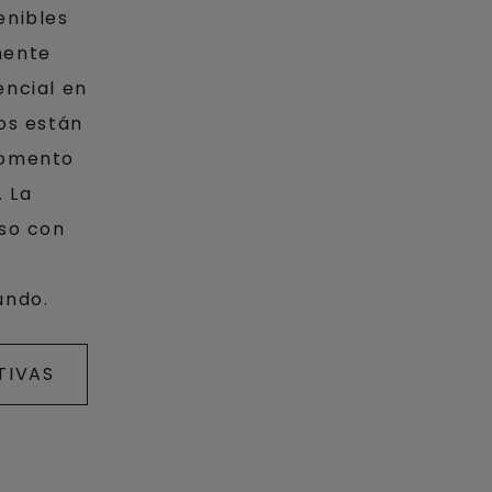
enibles
mente
encial en
os están
momento
. La
uso con
undo.
TIVAS