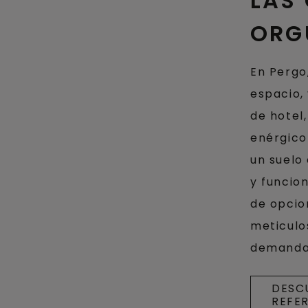
LAS
ORG
En Pergo
espacio, 
de hotel
enérgico 
un suelo
y funcio
de opcio
meticulo
demandas
DESC
REFE