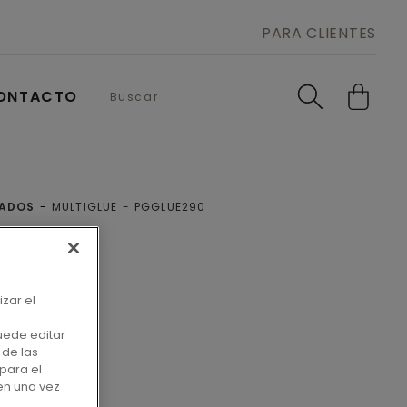
PARA CLIENTES
ONTACTO
NADOS
MULTIGLUE
PGGLUE290
E
izar el
uede editar
 de las
para el
en una vez