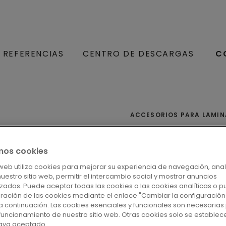
REFERENCIAS
CENTRO DE DESCARGAS
C
ACCESORIOS PARA LAMI
MULTIGLU
mos cookies
Otros productos
o web utiliza cookies para mejorar su experiencia de navegación, anal
 nuestro sitio web, permitir el intercambio social y mostrar anuncios
zados. Puede aceptar todas las cookies o las cookies analíticas o p
uración de las cookies mediante el enlace "Cambiar la configuración
a continuación. Las cookies esenciales y funcionales son necesarias 
funcionamiento de nuestro sitio web. Otras cookies solo se establec
haya aceptado.