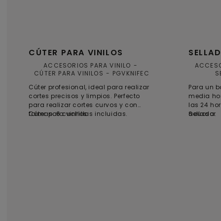
CÚTER PARA VINILOS
SELLA
ACCESORIOS PARA VINILO
ACCESO
CÚTER PARA VINILOS
PGVKNIFEC
S
Cúter profesional, ideal para realizar
Para un b
cortes precisos y limpios. Perfecto
media hor
para realizar cortes curvos y con
las 24 ho
formas. 6 cuchillas incluidas.
Cúter para vinilos
acuosa.
Sellador