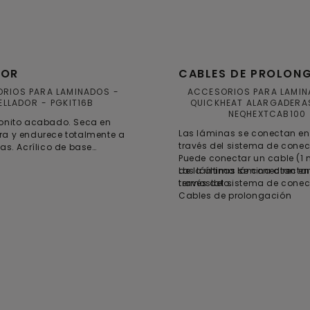
DOR
CABLES DE PROLON
RIOS PARA LAMINADOS
ACCESORIOS PARA LAMI
ELLADOR
PGKIT16B
QUICKHEAT ALARGADERAS
NEQHEXTCAB100
onito acabado. Seca en
Las láminas se conectan ent
a y endurece totalmente a
través del sistema de conec
ras. Acrílico de base
Puede conectar un cable (1 
de la última lámina directa
Las láminas se conectan ent
termostato.
través del sistema de conec
Cables de prolongación