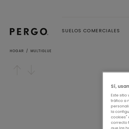
SUELOS COMERCIALES
HOGAR
MULTIGLUE
Open image in lightbox
Sí, usa
Este siti
tráfico a
personali
la config
cookies" 
correcto 
que las 