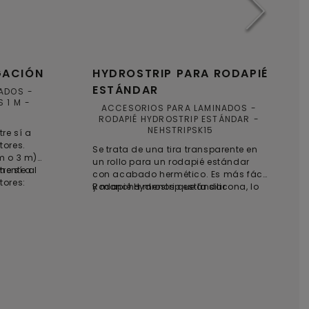
GACIÓN
HYDROSTRIP PARA RODAPIÉ
ESTÁNDAR
NADOS
 1 M
ACCESORIOS PARA LAMINADOS
RODAPIÉ HYDROSTRIP ESTÁNDAR
NEHSTRIPSK15
re sí a
tores.
Se trata de una tira transparente en
m o 3 m)
un rollo para un rodapié estándar
mente al
re sí a
con acabado hermético. Es más fácil
tores:
y mancha menos que la silicona, lo
Rodapié Hydrostrip estándar
que le permite obtener un resultado
limpio y uniforme.