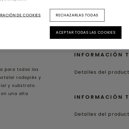
Información técnica
RACIÓN DE COOKIES
RECHAZARLAS TODAS
ACEPTAR TODAS LAS COOKIES
INFORMACIÓN 
a para todas las
Detalles del produc
nstalar rodapiés y
al y substrato.
con una alta
INFORMACIÓN 
Detalles del produc