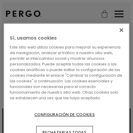
Open search
Open
HOGAR
BUSCAR
Sí, usamos cookies
¡VAYA!
Este sitio web utiliza cookies para mejorar su experiencia
de navegación, analizar el tráfico a nuestro sitio web,
No fue posible encontrar resultados para
permitir el intercambio social y mostrar anuncios
personalizados. Puede aceptar todas las cookies o las
la consulta. Inténtelo de nuevo.
cookies analíticas o puede editar la configuración de las
cookies mediante el enlace "Cambiar la configuración de
las cookies" a continuación. Las cookies esenciales y
funcionales son necesarias para el correcto
#SearchQuery#
funcionamiento de nuestro sitio web. Otras cookies solo
se establecen una vez que las haya aceptado.
CONFIGURACIÓN DE COOKIES
ACERCA DE NOSOTROS
RECHAZARLAS TODAS