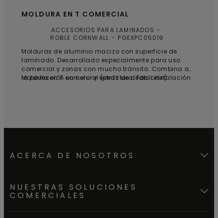
MOLDURA EN T COMERCIAL
ACCESORIOS PARA LAMINADOS
ROBLE CORNWALL
PGEXPC05019
Molduras de aluminio macizo con superficie de
laminado. Desarrollado especialmente para uso
comercial y zonas con mucho tránsito. Combina a
la perfección en color y estructura. Fácil instalación
Moldura en T comercial (perfil de dilatación)
gracias al sistema de encaje.
ACERCA DE NOSOTROS
NUESTRAS SOLUCIONES
COMERCIALES