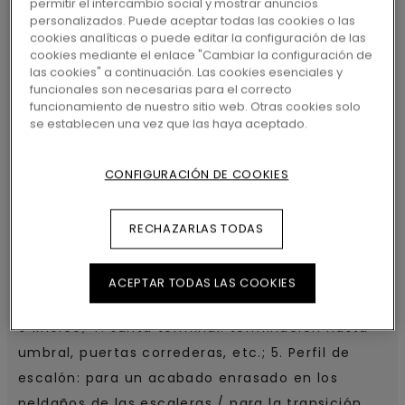
permitir el intercambio social y mostrar anuncios
PRODUCTO
personalizados. Puede aceptar todas las cookies o las
cookies analíticas o puede editar la configuración de las
Pergo 5 en 1 ofrece varias soluciones de perfiles
cookies mediante el enlace "Cambiar la configuración de
las cookies" a continuación. Las cookies esenciales y
para diferentes partes de su suelo, todas en un
funcionales son necesarias para el correcto
práctico paquete. Los perfiles coinciden
funcionamiento de nuestro sitio web. Otras cookies solo
se establecen una vez que las haya aceptado.
perfectamente con el suelo en cuanto a color y
estructura, y las soluciones ”todo en uno”
CONFIGURACIÓN DE COOKIES
ofrecen resultados óptimos. Con la solución
patentada Incizo®, simplemente tiene que
cortar el perfil según la forma que necesita: 1.
RECHAZARLAS TODAS
Perfil en T: de laminado a laminado; 2. Junta de
transición: de laminado a moqueta; 3. Junta de
ACEPTAR TODAS LAS COOKIES
transición suave: de laminado a baldosa, vinílico
o linóleo; 4. Junta terminal: terminación hasta
umbral, puertas correderas, etc.; 5. Perfil de
escalón: para un acabado enrasado en los
peldaños de las escaleras / para la transición