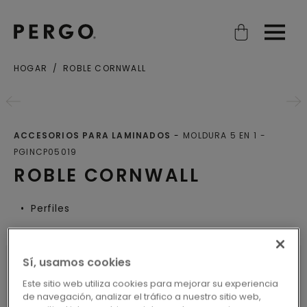
Open search
Open
HOGAR
ROBLE CORNWALL
ACCESORIOS PARA LAMINADOS
MOLDURA 5 EN 1
PGINCP05019
ROBLE CORNWALL
Perfiles
Sí, usamos cookies
Este sitio web utiliza cookies para mejorar su experiencia
CARACTERÍSTICAS DEL
de navegación, analizar el tráfico a nuestro sitio web,