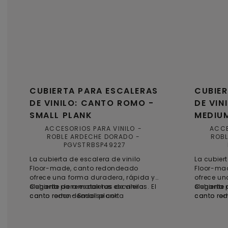
CUBIERTA PARA ESCALERAS
CUBIER
DE VINILO: CANTO ROMO -
DE VIN
SMALL PLANK
MEDIU
ACCESORIOS PARA VINILO
ACCE
ROBLE ARDECHE DORADO
ROBL
PGVSTRBSP49227
La cubierta de escalera de vinilo
La cubiert
Floor-made, canto redondeado
Floor-ma
ofrece una forma duradera, rápida y
ofrece un
elegante de rematar tus escaleras. El
Cubierta para escaleras de vinilo:
elegante 
Cubierta 
canto redondeado se corta
canto romo - Small plank
canto re
canto ro
fácilmente a medida y se pega sobre
fácilment
los peldaños, proporcionando una
los pelda
solución práctica y que ahorra
solución 