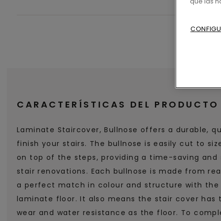
que las 
CONFIGU
CARACTERÍSTICAS DEL PRODUCTO
Laminate Staircover, Bullnose offers a durable, qu
finish your stairs. The bullnose is easily cut to si
on top of the steps, providing a time-saving and 
stair renovations. Each bullnose is made from real
a perfect match in colour and structure with th
laminate floor. It also means the stair cover has
wear and water resistance as the floor. To comple