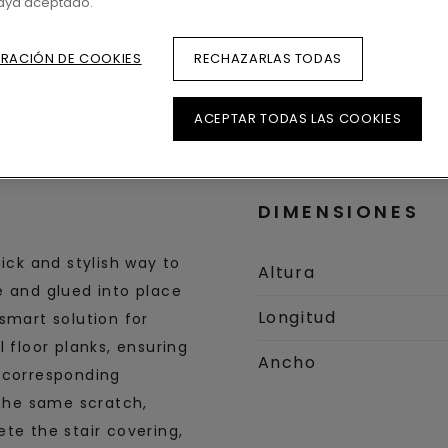
haya aceptado.
Dimensiones
RACIÓN DE COOKIES
RECHAZARLAS TODAS
ACEPTAR TODAS LAS COOKIES
DIMENSIONES
ick and stylish way to
Altura
ze and glued into place
Longitud
smart solution for
 floor planks, ensuring
Ancho
e corresponding
 the same scratch,
te the stair covering,