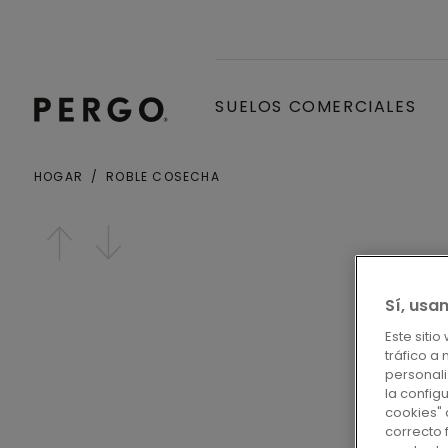
SUELOS COMERCIALES
HOGAR
ROBLE COSECHA
Open image in lightbox
Sí, usa
Este siti
tráfico a
personali
la config
cookies" 
correcto 