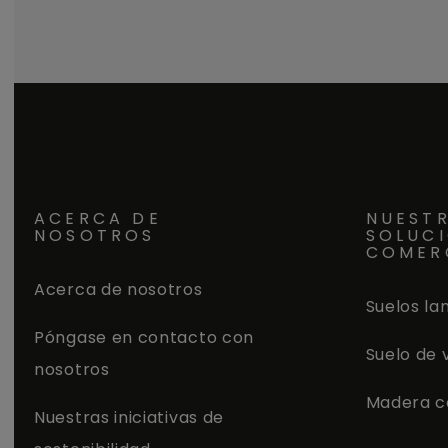
tiempo para la renovación de
tiempo pa
escaleras. Cada canto redondeado
escalera
está hecho con tablones de suelo
está hech
reales, garantizando un ajuste
reales, g
perfecto en color y estructura con el
perfecto e
suelo de vinilo correspondiente. Esto
suelo de v
también asegura que la cubierta de
también a
la escalera tenga la misma
la escale
resistencia a arañazos, desgaste y
resistenc
agua que el suelo.
agua que 
ACERCA DE
NUEST
NOSOTROS
SOLUC
COMER
Acerca de nosotros
Suelos la
Póngase en contacto con
Suelo de 
nosotros
Madera c
Nuestras iniciativas de