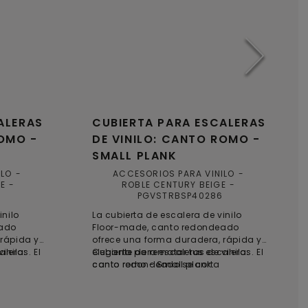
ALERAS
CUBIERTA PARA ESCALERAS
ROMO -
DE VINILO: CANTO ROMO -
SMALL PLANK
ILO
ACCESORIOS PARA VINILO
E
ROBLE CENTURY BEIGE
PGVSTRBSP40286
inilo
La cubierta de escalera de vinilo
eado
Floor-made, canto redondeado
 rápida y
ofrece una forma duradera, rápida y
leras. El
inilo:
elegante de rematar tus escaleras. El
Cubierta para escaleras de vinilo:
canto redondeado se corta
canto romo - Small plank
ega sobre
fácilmente a medida y se pega sobre
do una
los peldaños, proporcionando una
rra
solución práctica y que ahorra