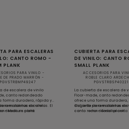
TA PARA ESCALERAS
CUBIERTA PARA ESC
ILO: CANTO ROMO -
DE VINILO: CANTO 
M PLANK
SMALL PLANK
SORIOS PARA VINILO
ACCESORIOS PARA VIN
E DE PRADO MARRÓN
ROBLE CLARO ARDECH
PGVSTRBMP49247
PGVSTRBSP40221
a de escalera de vinilo
La cubierta de escalera de v
de, canto redondeado
Floor-made, canto redond
a forma duradera, rápida y
ofrece una forma duradera,
de rematar tus escaleras. El
para escaleras de vinilo:
elegante de rematar tus esca
Cubierta para escaleras de v
dondeado se corta
mo - Medium plank
canto redondeado se corta
canto romo - Small plank
e a medida y se pega sobre
fácilmente a medida y se p
ños, proporcionando una
los peldaños, proporcionan
práctica y que ahorra
solución práctica y que aho