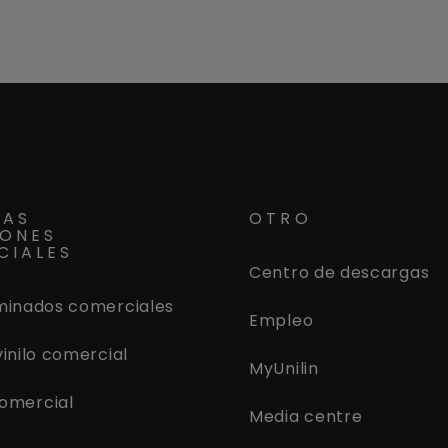
ra la renovación de
tiempo para la renovación 
s. Cada canto redondeado
escaleras. Cada canto re
o con tablones de suelo
está hecho con tablones de
arantizando un ajuste
reales, garantizando un aju
n color y estructura con el
perfecto en color y estructur
inilo correspondiente. Esto
suelo de vinilo correspondie
segura que la cubierta de
también asegura que la cub
ra tenga la misma
la escalera tenga la misma
ia a arañazos, desgaste y
resistencia a arañazos, des
el suelo.
agua que el suelo.
RAS
OTRO
IONES
CIALES
Centro de descargas
minados comerciales
Empleo
vinilo comercial
MyUnilin
omercial
Media centre