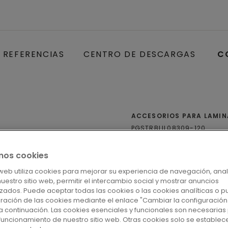
REFERENCIAS
CENTRO DE DESCARGAS
C
ACCESORIOS PARA LAMI
PGSTRBLIL08309-120
ROBLE CO
mos cookies
o web utiliza cookies para mejorar su experiencia de navegación, anal
Cubiertas para escal
 nuestro sitio web, permitir el intercambio social y mostrar anuncios
zados. Puede aceptar todas las cookies o las cookies analíticas o p
uración de las cookies mediante el enlace "Cambiar la configuración
a continuación. Las cookies esenciales y funcionales son necesarias 
funcionamiento de nuestro sitio web. Otras cookies solo se establec