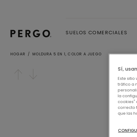
SUELOS COMERCIALES
HOGAR
MOLDURA 5 EN 1, COLOR A JUEGO
Open image in lightbox
Sí, usa
Este siti
tráfico a
personali
la config
cookies" 
correcto 
que las 
CONFIGU