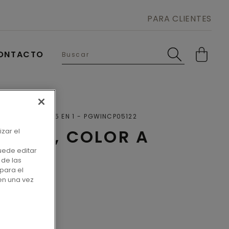
PARA CLIENTES
ONTACTO
UET
MOLDURA 5 EN 1
PGWINCP05122
 EN 1, COLOR A
izar el
uede editar
 de las
para el
en una vez