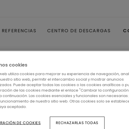
REFERENCIAS
CENTRO DE DESCARGAS
C
mos cookies
ACCESORIOS PARA PARQ
MOLDURA 5
o web utiliza cookies para mejorar su experiencia de navegación, anal
 nuestro sitio web, permitir el intercambio social y mostrar anuncios
JUEGO
zados. Puede aceptar todas las cookies o las cookies analíticas o p
uración de las cookies mediante el enlace "Cambiar la configuración
a continuación. Las cookies esenciales y funcionales son necesarias 
funcionamiento de nuestro sitio web. Otras cookies solo se establec
Perfiles
haya aceptado.
RACIÓN DE COOKIES
RECHAZARLAS TODAS