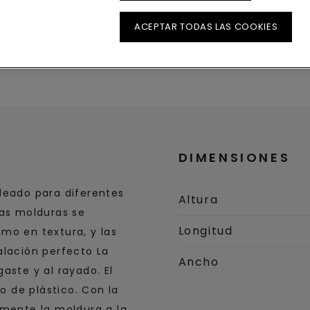
ACEPTAR TODAS LAS COOKIES
Dimensiones
DIMENSIONES
deado para diferentes
Altura
Las molduras se
Longitud
mo en textura, y las
alación perfecto La
Ancho
aste y al rayado. El
ho de plástico. Con la
lmente la moldura a la