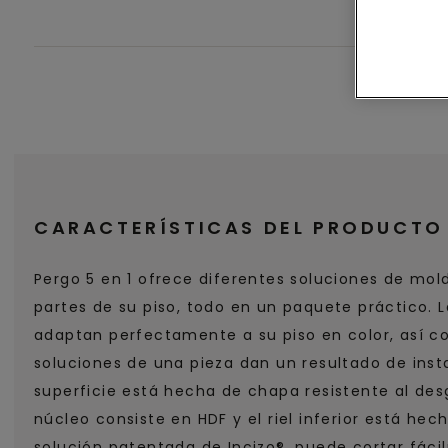
CARACTERÍSTICAS DEL PRODUCTO
Pergo 5 en 1 ofrece diferentes soluciones de mol
partes de su piso, todo en un paquete práctico. 
adaptan perfectamente a su piso en color, así co
soluciones de una pieza dan un resultado de inst
superficie está hecha de chapa resistente al desg
núcleo consiste en HDF y el riel inferior está hec
solución patentada de Incizo®, puede cortar fáci