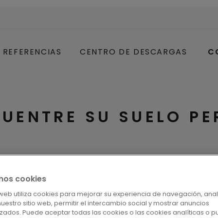
REFERENCIAS
CENTRO DE DESCARGAS
C
UENTRE SU SUELO P
mos cookies
suelos mostrados
Mostrar imágenes de 
o web utiliza cookies para mejorar su experiencia de navegación, anal
 nuestro sitio web, permitir el intercambio social y mostrar anuncios
zados. Puede aceptar todas las cookies o las cookies analíticas o p