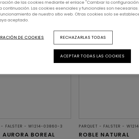
uración de las cookies mediante el enlace "Cambiar la configuración
a continuación. Las cookies esenciales y funcionales son necesarias 
ficación Accent
funcionamiento de nuestro sitio web. Otras cookies solo se establec
haya aceptado.
RACIÓN DE COOKIES
RECHAZARLAS TODAS
ACEPTAR TODAS LAS COOKIES
FALSTER
W1214-03860-3
PARQUET
FALSTER
W121
E AURORA BOREAL
ROBLE NATURAL