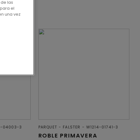
 de las
para el
en una vez
4-04003-3
PARQUET
FALSTER
W1214-01741-3
ROBLE PRIMAVERA