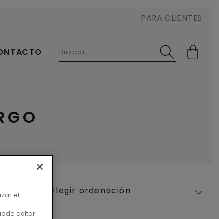
PARA CLIENTES
ONTACTO
ERGO
interiores
izar el
uede editar