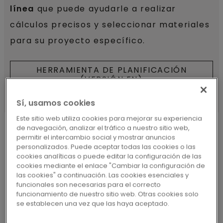
línea
que puede ayudarle a realizar
cálculos precisos y seleccionar materiales
para su proyecto específico.
HERRAMIENTA DE PLANIFICACIÓN
(VERSIÓN EN)
Sí, usamos cookies
Este sitio web utiliza cookies para mejorar su experiencia
de navegación, analizar el tráfico a nuestro sitio web,
permitir el intercambio social y mostrar anuncios
¿POR QUÉ LA CALEFACCIÓN
personalizados. Puede aceptar todas las cookies o las
POR SUELO RADIANTE
cookies analíticas o puede editar la configuración de las
cookies mediante el enlace "Cambiar la configuración de
QUICKHEAT ES LA OPCIÓN
las cookies" a continuación. Las cookies esenciales y
PERFECTA?
funcionales son necesarias para el correcto
funcionamiento de nuestro sitio web. Otras cookies solo
se establecen una vez que las haya aceptado.