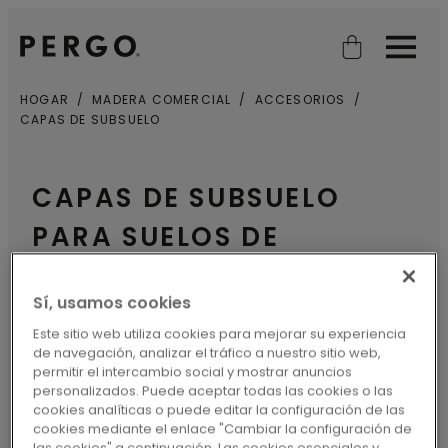
Open search
Open
HOGAR
MADERA COMERCIAL
ACCESORIOS
CAPAS DE SUBSUELO
CAPAS DE SUBSUELO
PARA SUELOS DE
PARQUET COMERCIALES
Sí, usamos cookies
Este sitio web utiliza cookies para mejorar su experiencia
Todo suelo requiere una buena base.
de navegación, analizar el tráfico a nuestro sitio web,
Antes de empezar a instalar su nuevo
permitir el intercambio social y mostrar anuncios
personalizados. Puede aceptar todas las cookies o las
suelo de parquet de grado comercial de
cookies analíticas o puede editar la configuración de las
cookies mediante el enlace "Cambiar la configuración de
Pergo, deberá seleccionar una capa de