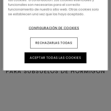
las cookies" a continuación. Las cookies esenciales y
subsuelo. Esto no solamente contribuirá
funcionales son necesarias para el correcto
funcionamiento de nuestro sitio web. Otras cookies solo
a añadir comodidad al caminar por su
se establecen una vez que las haya aceptado.
suelo, sino también funcionalidad. Un
suelo excelente requiere una capa de
CONFIGURACIÓN DE COOKIES
subsuelo para conservar sus
RECHAZARLAS TODAS
propiedades a lo largo del tiempo.
ACEPTAR TODAS LAS COOKIES
PARA SUBSUELOS DE HORMIGÓN