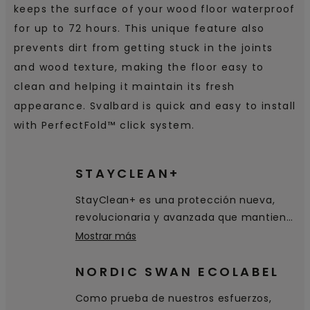
keeps the surface of your wood floor waterproof
for up to 72 hours. This unique feature also
prevents dirt from getting stuck in the joints
and wood texture, making the floor easy to
clean and helping it maintain its fresh
appearance. Svalbard is quick and easy to install
with PerfectFold™ click system.
STAYCLEAN+
StayClean+ es una protección nueva,
revolucionaria y avanzada que mantiene
su suelo de parquet Pergo libre de
Mostrar más
preocupaciones. La superficie es
hermética, incluso si hay agua en el
NORDIC SWAN ECOLABEL
suelo hasta 72 horas.
Como prueba de nuestros esfuerzos,