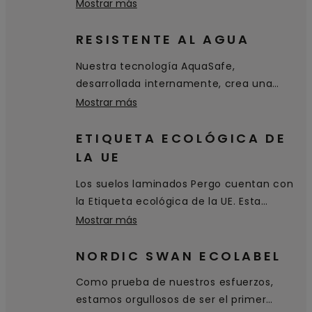
patentada TitanX™. Esta capa superior
Mostrar más
de alta calidad proporciona a su suelo
una excelente resistencia a los arañazos
RESISTENTE AL AGUA
y al desgaste, y hace que sea higiénico y
Nuestra tecnología AquaSafe,
fácil de limpiar.
desarrollada internamente, crea una
superficie sellada 100 % hermética que
Mostrar más
llega hasta los biseles y evita que el agua
penetre en el suelo. Simplemente se
ETIQUETA ECOLÓGICA DE
queda sobre la superficie y se puede
LA UE
limpiar fácilmente.
Los suelos laminados Pergo cuentan con
la Etiqueta ecológica de la UE. Esta
certificación de excelencia
Mostrar más
medioambiental se concede a productos
y servicios que cumplen con altos
NORDIC SWAN ECOLABEL
estándares medioambientales a lo largo
Como prueba de nuestros esfuerzos,
de su ciclo de vida: desde la extracción
estamos orgullosos de ser el primer
de materias primas hasta la producción,