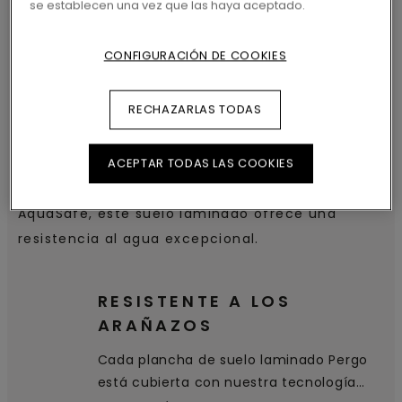
se establecen una vez que las haya aceptado.
PRESUPUESTO
CONFIGURACIÓN DE COOKIES
El Roble cappuccino presenta un diseño y
RECHAZARLAS TODAS
tecnología clásicos y un bisel visual. La capa
decorativa es minimalista y sigue una dirección
ascética para vivir con total comodidad en un
ACEPTAR TODAS LAS COOKIES
espacio libre y luminoso. Con la tecnología
AquaSafe, este suelo laminado ofrece una
resistencia al agua excepcional.
RESISTENTE A LOS
ARAÑAZOS
Cada plancha de suelo laminado Pergo
está cubierta con nuestra tecnología