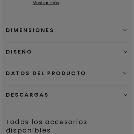
fabricante de suelos en recibir la
Mostrar más
distribución y eliminación.
etiqueta ecológica Nordic Swan, que
certifica que nuestros productos son una
buena opción medioambiental.
DIMENSIONES
DISEÑO
DATOS DEL PRODUCTO
DESCARGAS
Todos los accesorios
disponibles