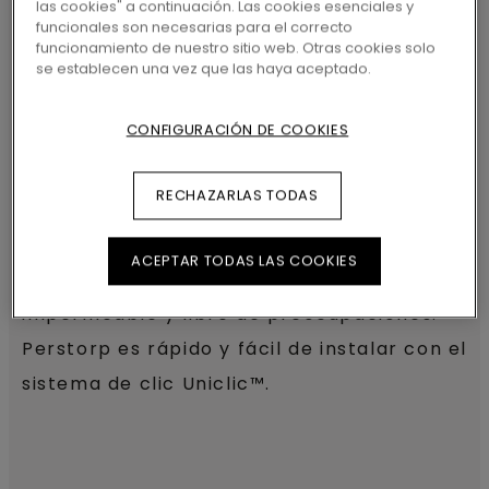
las cookies" a continuación. Las cookies esenciales y
funcionales son necesarias para el correcto
pequeñas que sean. El propio nombre,
funcionamiento de nuestro sitio web. Otras cookies solo
Perstorp, es un homenaje al pueblo sueco
se establecen una vez que las haya aceptado.
donde nació el suelo laminado. Y los
CONFIGURACIÓN DE COOKIES
diseños están fuertemente influenciados
por la herencia escandinava. La capa
RECHAZARLAS TODAS
protectora TitanX™ le da al Perstorp una
alta resistencia a los arañazos y al
ACEPTAR TODAS LAS COOKIES
desgaste, y gracias a AquaSafe, el suelo es
impermeable y libre de preocupaciones.
Perstorp es rápido y fácil de instalar con el
sistema de clic Uniclic™.