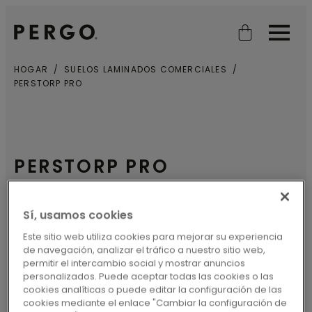
Open search
Open
HOGAR
SUELOS LAMINADOS COMERCIALES
PERSTORP PRO
PERSTORP PRO
El suelo laminado Perstorp es un clásico
Sí, usamos cookies
escandinavo moderno que se adapta a
Este sitio web utiliza cookies para mejorar su experiencia
cualquier habitación de cualquier hogar.
de navegación, analizar el tráfico a nuestro sitio web,
permitir el intercambio social y mostrar anuncios
Las pequeñas tablas sin bordes biselados
personalizados. Puede aceptar todas las cookies o las
hacen que tus habitaciones se vean
cookies analíticas o puede editar la configuración de las
cookies mediante el enlace "Cambiar la configuración de
interminables, sin importar lo grandes o