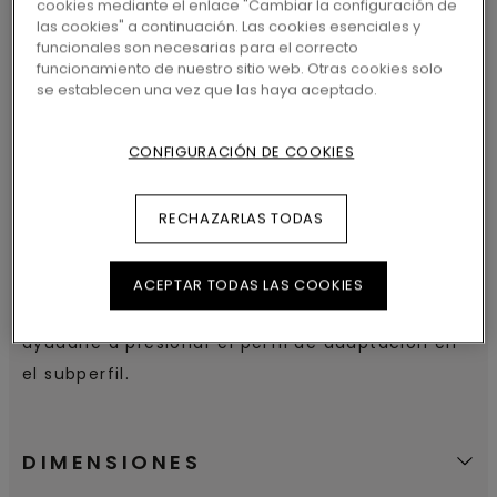
cookies mediante el enlace "Cambiar la configuración de
CARACTERÍSTICAS DEL
las cookies" a continuación. Las cookies esenciales y
PRODUCTO
funcionales son necesarias para el correcto
funcionamiento de nuestro sitio web. Otras cookies solo
se establecen una vez que las haya aceptado.
Este perfil muy delgado y elegante se puede
utilizar para realizar la transición entre un suelo
CONFIGURACIÓN DE COOKIES
superior y otro inferior. Aluminio de calidad
resistente al desgaste. Instalación con el
subperfil proporcionado. Pegue el subperfil en el
RECHAZARLAS TODAS
subsuelo y, a continuación, presione el perfil de
adaptación en el subperfil. Sugerencia: utilice
ACEPTAR TODAS LAS COOKIES
un martillo y el taco de impacto de para
ayudarle a presionar el perfil de adaptación en
el subperfil.
DIMENSIONES