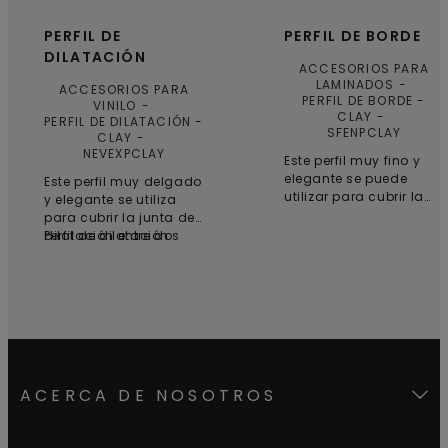
PERFIL DE
PERFIL DE BORDE
DILATACIÓN
ACCESORIOS PARA
LAMINADOS
ACCESORIOS PARA
PERFIL DE BORDE -
VINILO
CLAY
PERFIL DE DILATACIÓN -
SFENPCLAY
CLAY
NEVEXPCLAY
Este perfil muy fino y
elegante se puede
Este perfil muy delgado
utilizar para cubrir la
y elegante se utiliza
junta de dilatación
para cubrir la junta de
entre el suelo laminado
dilatación entre dos
Perfil de dilatación
y, por ejemplo, una
suelos con la misma
pared, una ventana o
altura como, por
un umbral, o como
ejemplo, en la entrada
conexión con una
de una puerta o en una
moqueta. Pegue el
sala o pasillo grandes
subperfil en el subsuelo
donde se necesite una
y, a continuación,
junta de dilatación. Se
presione el perfil de
puede utilizar con
ACERCA DE NOSOTROS
borde contra el
suelos vinyl “click (+)”.
subperfil. Consejo:
Aluminio de calidad
utilice un martillo y un
resistente al desgaste.