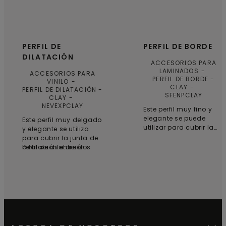
PERFIL DE
PERFIL DE BORDE
DILATACIÓN
ACCESORIOS PARA
LAMINADOS
ACCESORIOS PARA
PERFIL DE BORDE -
VINILO
CLAY
PERFIL DE DILATACIÓN -
SFENPCLAY
CLAY
NEVEXPCLAY
Este perfil muy fino y
elegante se puede
Este perfil muy delgado
utilizar para cubrir la
y elegante se utiliza
junta de dilatación
para cubrir la junta de
entre el suelo laminado
dilatación entre dos
Perfil de dilatación
y, por ejemplo, una
suelos con la misma
pared, una ventana o
altura como, por
un umbral, o como
ejemplo, en la entrada
conexión con una
de una puerta o en una
moqueta. Pegue el
sala o pasillo grandes
subperfil en el subsuelo
donde se necesite una
y, a continuación,
junta de dilatación. Se
presione el perfil de
puede utilizar con