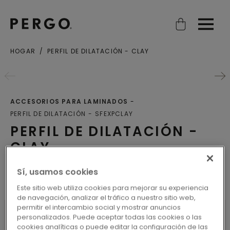
Open search
Open
HOGAR
PERFIL DE DILATACIÓN - CLAY
ACCESORIOS PARA LAMINADOS
PERFIL DE DILATACIÓN
SFEXPCLAY
PERFIL DE DILATACIÓN -
CLAY
Sí, usamos cookies
Perfiles
Este sitio web utiliza cookies para mejorar su experiencia
de navegación, analizar el tráfico a nuestro sitio web,
permitir el intercambio social y mostrar anuncios
personalizados. Puede aceptar todas las cookies o las
cookies analíticas o puede editar la configuración de las