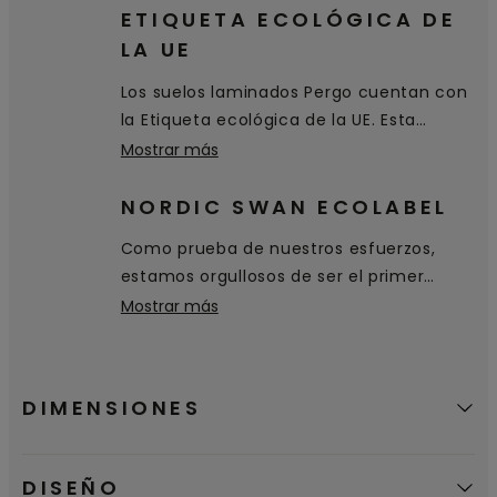
penetre en el suelo. Simplemente se
ETIQUETA ECOLÓGICA DE
queda sobre la superficie y se puede
LA UE
limpiar fácilmente.
Los suelos laminados Pergo cuentan con
la Etiqueta ecológica de la UE. Esta
certificación de excelencia
Mostrar más
medioambiental se concede a productos
y servicios que cumplen con altos
NORDIC SWAN ECOLABEL
estándares medioambientales a lo largo
Como prueba de nuestros esfuerzos,
de su ciclo de vida: desde la extracción
estamos orgullosos de ser el primer
de materias primas hasta la producción,
fabricante de suelos en recibir la
Mostrar más
distribución y eliminación.
etiqueta ecológica Nordic Swan, que
certifica que nuestros productos son una
buena opción medioambiental.
DIMENSIONES
DISEÑO