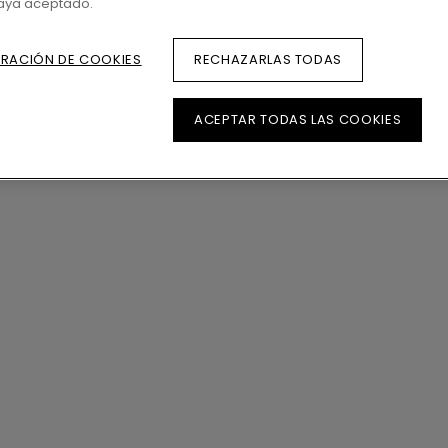
haya aceptado.
lia gama de decoraciones garantiza que siempr
s un suelo Sensation, lo que significa que tiene
RACIÓN DE COOKIES
RECHAZARLAS TODAS
fisticado acabado mate. La capa superior de p
las rayaduras y al desgaste y, con AquaSafe, el 
ACEPTAR TODAS LAS COOKIES
il de instalar gracias al sistema de clic Unicli