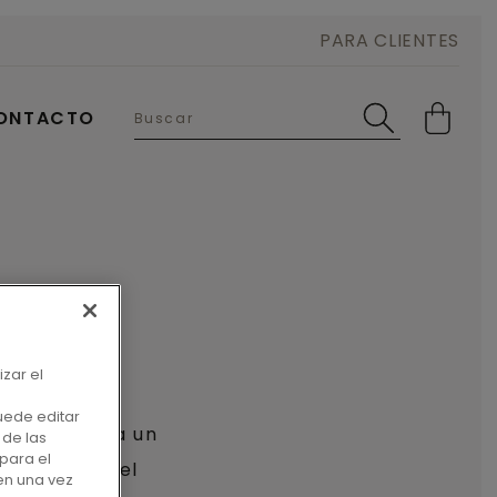
PARA CLIENTES
ONTACTO
izar el
uede editar
 proporciona un
 de las
para el
ados realza el
en una vez