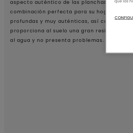
que las 
aspecto auténtico de las planchas. La amp
combinación perfecta para su hogar. Visby e
CONFIGU
profundas y muy auténticas, así como un so
proporciona al suelo una gran resistencia a 
al agua y no presenta problemas. Visby es fác