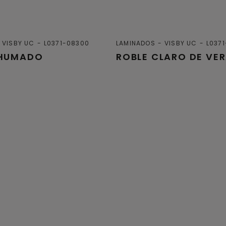
VISBY UC
L0371-08300
LAMINADOS
VISBY UC
L037
AHUMADO
ROBLE CLARO DE VE