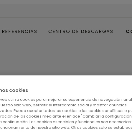
REFERENCIAS
CENTRO DE DESCARGAS
C
mos cookies
o web utiliza cookies para mejorar su experiencia de navegación, anal
 nuestro sitio web, permitir el intercambio social y mostrar anuncios
zados. Puede aceptar todas las cookies o las cookies analíticas o p
 de 8 mm) con sus planchas de tamaño mediano
uración de las cookies mediante el enlace "Cambiar la configuración
a continuación. Las cookies esenciales y funcionales son necesarias 
tación de su hogar. El pronunciado bisel en 4 l
funcionamiento de nuestro sitio web. Otras cookies solo se establec