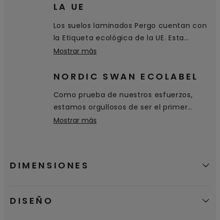
queda sobre la superficie y se puede
LA UE
limpiar fácilmente.
Los suelos laminados Pergo cuentan con
la Etiqueta ecológica de la UE. Esta
certificación de excelencia
Mostrar más
medioambiental se concede a productos
y servicios que cumplen con altos
NORDIC SWAN ECOLABEL
estándares medioambientales a lo largo
Como prueba de nuestros esfuerzos,
de su ciclo de vida: desde la extracción
estamos orgullosos de ser el primer
de materias primas hasta la producción,
fabricante de suelos en recibir la
Mostrar más
distribución y eliminación.
etiqueta ecológica Nordic Swan, que
certifica que nuestros productos son una
buena opción medioambiental.
DIMENSIONES
DISEÑO